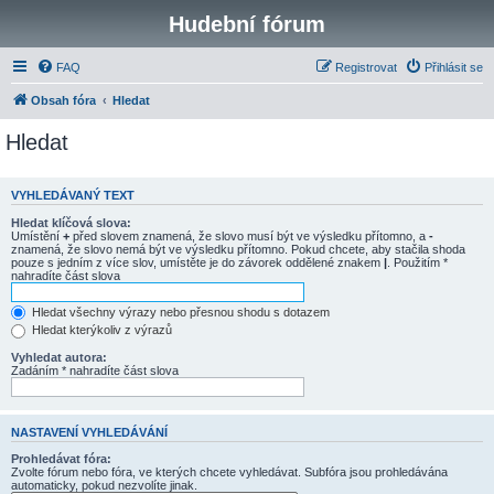
Hudební fórum
FAQ
Registrovat
Přihlásit se
Obsah fóra
Hledat
Hledat
VYHLEDÁVANÝ TEXT
Hledat klíčová slova:
Umístění
+
před slovem znamená, že slovo musí být ve výsledku přítomno, a
-
znamená, že slovo nemá být ve výsledku přítomno. Pokud chcete, aby stačila shoda
pouze s jedním z více slov, umístěte je do závorek oddělené znakem
|
. Použitím *
nahradíte část slova
Hledat všechny výrazy nebo přesnou shodu s dotazem
Hledat kterýkoliv z výrazů
Vyhledat autora:
Zadáním * nahradíte část slova
NASTAVENÍ VYHLEDÁVÁNÍ
Prohledávat fóra:
Zvolte fórum nebo fóra, ve kterých chcete vyhledávat. Subfóra jsou prohledávána
automaticky, pokud nezvolíte jinak.