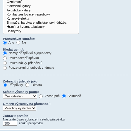
Prohledávat subfóra:
Ano
Ne
Hledat uvnitř:
Názvy příspěvků a jejich texty
Pouze text příspěvku
Pouze názvy příspěvků
Pouze první příspěvek v tématu
Zobrazit výsledek jako:
Příspěvky
Témata
Seřadit výsledky podle:
Vzestupně
Sestupně
Omezit výsledky na předchozí:
Zobrazit prvních:
Nastavte 0 pro zobrazení celého příspěvku.
znaků příspěvku