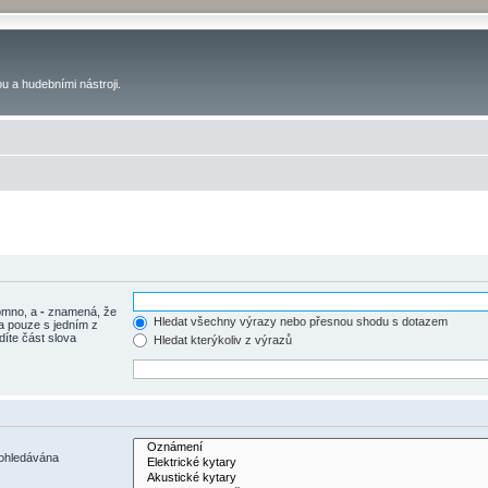
u a hudebními nástroji.
tomno, a
-
znamená, že
Hledat všechny výrazy nebo přesnou shodu s dotazem
a pouze s jedním z
díte část slova
Hledat kterýkoliv z výrazů
rohledávána