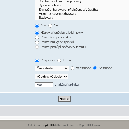
Ano
Ne
Názvy příspěvků a jejich texty
Pouze text příspěvku
Pouze názvy příspěvků
Pouze první příspěvek v tématu
Příspěvky
Témata
Vzestupně
Sestupně
znaků příspěvku
Založeno na
phpBB
® Forum Software © phpBB Limited