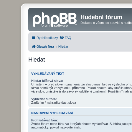
Hudební fórum
Diskuze o všem, co souvisí s hudbo
Rychlé odkazy
FAQ
Obsah fóra
Hledat
Hledat
VYHLEDÁVANÝ TEXT
Hledat klíčová slova:
Umístění
+
před slovem znamená, že slovo musí být ve výsledku pří
slovo nemá být ve výsledku přítomno. Pokud chcete, aby stačila shod
více slov, umístěte je do závorek oddělené znakem
|
. Použitím * nahra
Vyhledat autora:
Zadáním * nahradíte část slova
NASTAVENÍ VYHLEDÁVÁNÍ
Prohledávat fóra:
Zvolte fórum nebo fóra, ve kterých chcete vyhledávat. Subfóra jsou p
automaticky, pokud nezvolíte jinak.