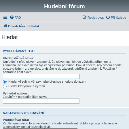
Hudební fórum
FAQ
Registrovat
Přihlásit se
Obsah fóra
Hledat
Hledat
VYHLEDÁVANÝ TEXT
Hledat klíčová slova:
Umístění
+
před slovem znamená, že slovo musí být ve výsledku přítomno, a
-
znamená, že slovo nemá být ve výsledku přítomno. Pokud chcete, aby stačila shoda
pouze s jedním z více slov, umístěte je do závorek oddělené znakem
|
. Použitím *
nahradíte část slova
Hledat všechny výrazy nebo přesnou shodu s dotazem
Hledat kterýkoliv z výrazů
Vyhledat autora:
Zadáním * nahradíte část slova
NASTAVENÍ VYHLEDÁVÁNÍ
Prohledávat fóra:
Zvolte fórum nebo fóra, ve kterých chcete vyhledávat. Subfóra jsou prohledávána
automaticky, pokud nezvolíte jinak.