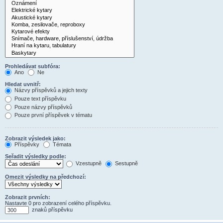
Prohledávat subfóra:
Ano
Ne
Hledat uvnitř:
Názvy příspěvků a jejich texty
Pouze text příspěvku
Pouze názvy příspěvků
Pouze první příspěvek v tématu
Zobrazit výsledek jako:
Příspěvky
Témata
Seřadit výsledky podle:
Vzestupně
Sestupně
Omezit výsledky na předchozí:
Zobrazit prvních:
Nastavte 0 pro zobrazení celého příspěvku.
znaků příspěvku