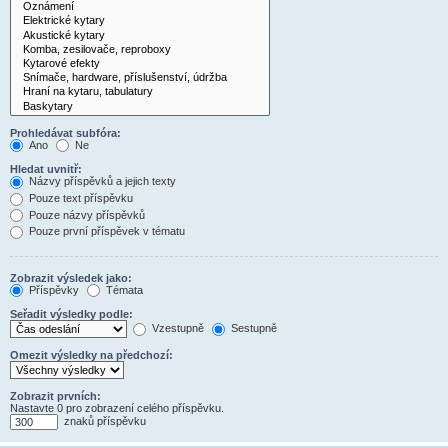
Prohledávat subfóra:
Ano
Ne
Hledat uvnitř:
Názvy příspěvků a jejich texty
Pouze text příspěvku
Pouze názvy příspěvků
Pouze první příspěvek v tématu
Zobrazit výsledek jako:
Příspěvky
Témata
Seřadit výsledky podle:
Vzestupně
Sestupně
Omezit výsledky na předchozí:
Zobrazit prvních:
Nastavte 0 pro zobrazení celého příspěvku.
znaků příspěvku