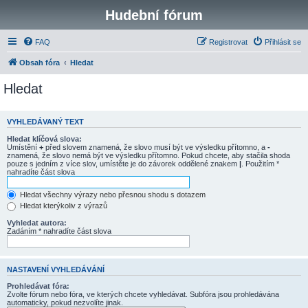
Hudební fórum
FAQ
Registrovat
Přihlásit se
Obsah fóra
Hledat
Hledat
VYHLEDÁVANÝ TEXT
Hledat klíčová slova:
Umístění
+
před slovem znamená, že slovo musí být ve výsledku přítomno, a
-
znamená, že slovo nemá být ve výsledku přítomno. Pokud chcete, aby stačila shoda
pouze s jedním z více slov, umístěte je do závorek oddělené znakem
|
. Použitím *
nahradíte část slova
Hledat všechny výrazy nebo přesnou shodu s dotazem
Hledat kterýkoliv z výrazů
Vyhledat autora:
Zadáním * nahradíte část slova
NASTAVENÍ VYHLEDÁVÁNÍ
Prohledávat fóra:
Zvolte fórum nebo fóra, ve kterých chcete vyhledávat. Subfóra jsou prohledávána
automaticky, pokud nezvolíte jinak.