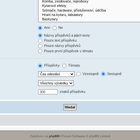
Ano
Ne
Názvy příspěvků a jejich texty
Pouze text příspěvku
Pouze názvy příspěvků
Pouze první příspěvek v tématu
Příspěvky
Témata
Vzestupně
Sestupně
znaků příspěvku
Založeno na
phpBB
® Forum Software © phpBB Limited