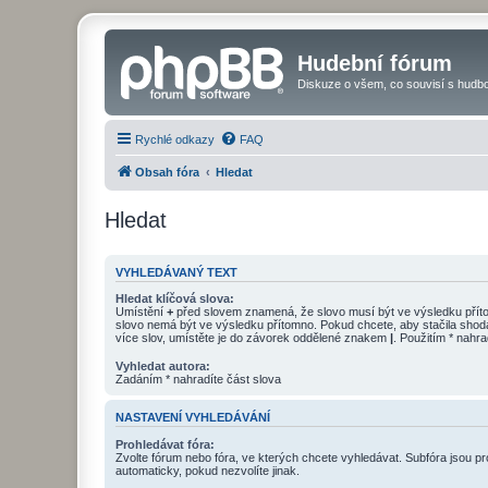
Hudební fórum
Diskuze o všem, co souvisí s hudbo
Rychlé odkazy
FAQ
Obsah fóra
Hledat
Hledat
VYHLEDÁVANÝ TEXT
Hledat klíčová slova:
Umístění
+
před slovem znamená, že slovo musí být ve výsledku pří
slovo nemá být ve výsledku přítomno. Pokud chcete, aby stačila shod
více slov, umístěte je do závorek oddělené znakem
|
. Použitím * nahra
Vyhledat autora:
Zadáním * nahradíte část slova
NASTAVENÍ VYHLEDÁVÁNÍ
Prohledávat fóra:
Zvolte fórum nebo fóra, ve kterých chcete vyhledávat. Subfóra jsou p
automaticky, pokud nezvolíte jinak.