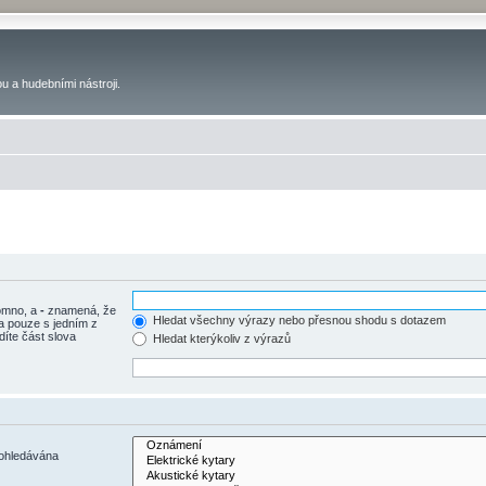
u a hudebními nástroji.
tomno, a
-
znamená, že
Hledat všechny výrazy nebo přesnou shodu s dotazem
a pouze s jedním z
díte část slova
Hledat kterýkoliv z výrazů
rohledávána