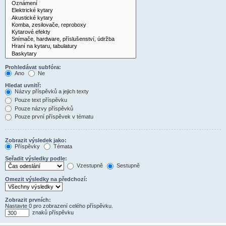
Prohledávat subfóra:
Ano
Ne
Hledat uvnitř:
Názvy příspěvků a jejich texty
Pouze text příspěvku
Pouze názvy příspěvků
Pouze první příspěvek v tématu
Zobrazit výsledek jako:
Příspěvky
Témata
Seřadit výsledky podle:
Vzestupně
Sestupně
Omezit výsledky na předchozí:
Zobrazit prvních:
Nastavte 0 pro zobrazení celého příspěvku.
znaků příspěvku