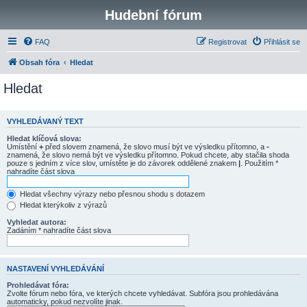
Hudební fórum
FAQ
Registrovat
Přihlásit se
Obsah fóra
Hledat
Hledat
VYHLEDÁVANÝ TEXT
Hledat klíčová slova:
Umístění
+
před slovem znamená, že slovo musí být ve výsledku přítomno, a
-
znamená, že slovo nemá být ve výsledku přítomno. Pokud chcete, aby stačila shoda
pouze s jedním z více slov, umístěte je do závorek oddělené znakem
|
. Použitím *
nahradíte část slova
Hledat všechny výrazy nebo přesnou shodu s dotazem
Hledat kterýkoliv z výrazů
Vyhledat autora:
Zadáním * nahradíte část slova
NASTAVENÍ VYHLEDÁVÁNÍ
Prohledávat fóra:
Zvolte fórum nebo fóra, ve kterých chcete vyhledávat. Subfóra jsou prohledávána
automaticky, pokud nezvolíte jinak.