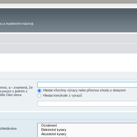
u a hudebními nástroji.
tomno, a
-
znamená, že
Hledat všechny výrazy nebo přesnou shodu s dotazem
a pouze s jedním z
díte část slova
Hledat kterýkoliv z výrazů
rohledávána