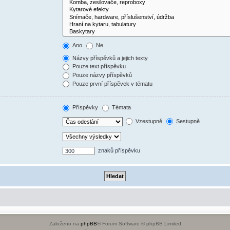
Ano
Ne
Názvy příspěvků a jejich texty
Pouze text příspěvku
Pouze názvy příspěvků
Pouze první příspěvek v tématu
Příspěvky
Témata
Vzestupně
Sestupně
znaků příspěvku
Založeno na
phpBB
® Forum Software © phpBB Limited