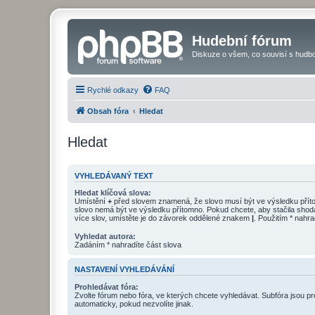
Hudební fórum
Diskuze o všem, co souvisí s hudbo
Rychlé odkazy
FAQ
Obsah fóra
Hledat
Hledat
VYHLEDÁVANÝ TEXT
Hledat klíčová slova:
Umístění
+
před slovem znamená, že slovo musí být ve výsledku pří
slovo nemá být ve výsledku přítomno. Pokud chcete, aby stačila shod
více slov, umístěte je do závorek oddělené znakem
|
. Použitím * nahra
Vyhledat autora:
Zadáním * nahradíte část slova
NASTAVENÍ VYHLEDÁVÁNÍ
Prohledávat fóra:
Zvolte fórum nebo fóra, ve kterých chcete vyhledávat. Subfóra jsou p
automaticky, pokud nezvolíte jinak.