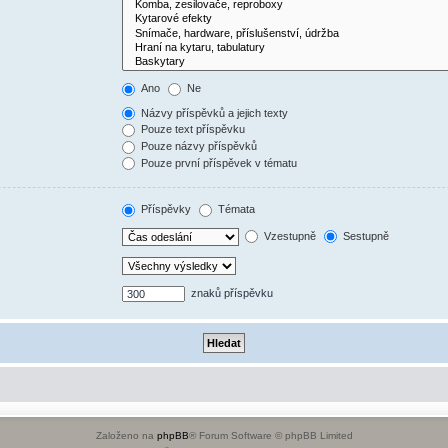
Ano
Ne
Názvy příspěvků a jejich texty
Pouze text příspěvku
Pouze názvy příspěvků
Pouze první příspěvek v tématu
Příspěvky
Témata
Vzestupně
Sestupně
znaků příspěvku
Založeno na
phpBB
® Forum Software © phpBB Limited