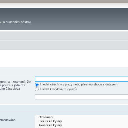
u a hudebními nástroji.
tomno, a
-
znamená, že
Hledat všechny výrazy nebo přesnou shodu s dotazem
a pouze s jedním z
díte část slova
Hledat kterýkoliv z výrazů
rohledávána