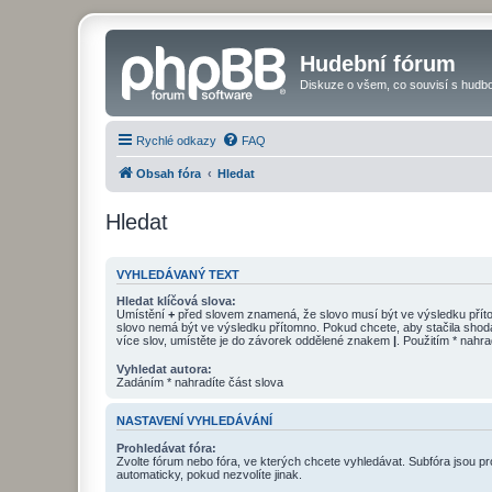
Hudební fórum
Diskuze o všem, co souvisí s hudbo
Rychlé odkazy
FAQ
Obsah fóra
Hledat
Hledat
VYHLEDÁVANÝ TEXT
Hledat klíčová slova:
Umístění
+
před slovem znamená, že slovo musí být ve výsledku pří
slovo nemá být ve výsledku přítomno. Pokud chcete, aby stačila shod
více slov, umístěte je do závorek oddělené znakem
|
. Použitím * nahra
Vyhledat autora:
Zadáním * nahradíte část slova
NASTAVENÍ VYHLEDÁVÁNÍ
Prohledávat fóra:
Zvolte fórum nebo fóra, ve kterých chcete vyhledávat. Subfóra jsou p
automaticky, pokud nezvolíte jinak.