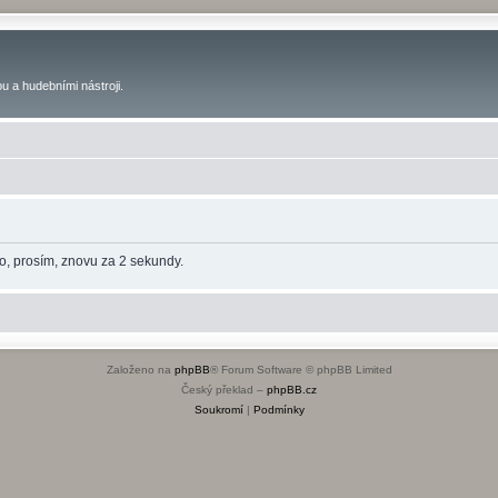
u a hudebními nástroji.
o, prosím, znovu za 2 sekundy.
Založeno na
phpBB
® Forum Software © phpBB Limited
Český překlad –
phpBB.cz
Soukromí
|
Podmínky