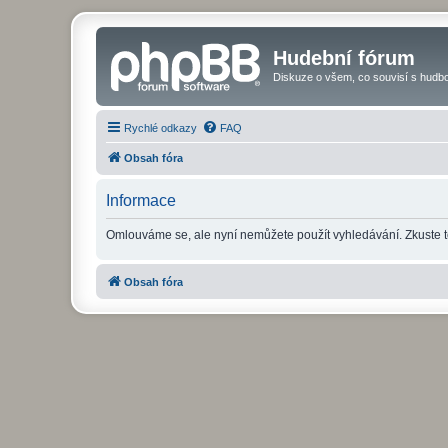
Hudební fórum
Diskuze o všem, co souvisí s hudbo
Rychlé odkazy
FAQ
Obsah fóra
Informace
Omlouváme se, ale nyní nemůžete použít vyhledávání. Zkuste t
Obsah fóra