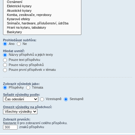
Prohledávat subfóra:
Ano
Ne
Hledat uvnitř:
Názvy příspěvků a jejich texty
Pouze text příspěvku
Pouze názvy příspěvků
Pouze první příspěvek v tématu
Zobrazit výsledek jako:
Příspěvky
Témata
Seřadit výsledky podle:
Vzestupně
Sestupně
Omezit výsledky na předchozí:
Zobrazit prvních:
Nastavte 0 pro zobrazení celého příspěvku.
znaků příspěvku