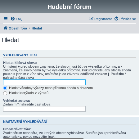
Hudební fórum
FAQ
Registrovat
Přihlásit se
Obsah fóra
Hledat
Hledat
VYHLEDÁVANÝ TEXT
Hledat klíčová slova:
Umístění
+
před slovem znamená, že slovo musí být ve výsledku přítomno, a
-
znamená, že slovo nemá být ve výsledku přítomno. Pokud chcete, aby stačila shoda
pouze s jedním z více slov, umístěte je do závorek oddělené znakem
|
. Použitím *
nahradíte část slova
Hledat všechny výrazy nebo přesnou shodu s dotazem
Hledat kterýkoliv z výrazů
Vyhledat autora:
Zadáním * nahradíte část slova
NASTAVENÍ VYHLEDÁVÁNÍ
Prohledávat fóra:
Zvolte fórum nebo fóra, ve kterých chcete vyhledávat. Subfóra jsou prohledávána
automaticky, pokud nezvolíte jinak.