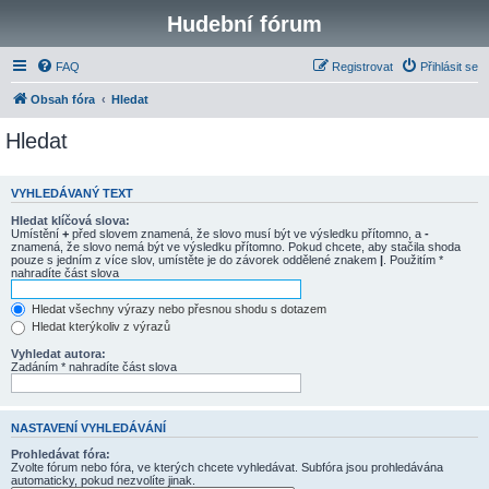
Hudební fórum
FAQ
Registrovat
Přihlásit se
Obsah fóra
Hledat
Hledat
VYHLEDÁVANÝ TEXT
Hledat klíčová slova:
Umístění
+
před slovem znamená, že slovo musí být ve výsledku přítomno, a
-
znamená, že slovo nemá být ve výsledku přítomno. Pokud chcete, aby stačila shoda
pouze s jedním z více slov, umístěte je do závorek oddělené znakem
|
. Použitím *
nahradíte část slova
Hledat všechny výrazy nebo přesnou shodu s dotazem
Hledat kterýkoliv z výrazů
Vyhledat autora:
Zadáním * nahradíte část slova
NASTAVENÍ VYHLEDÁVÁNÍ
Prohledávat fóra:
Zvolte fórum nebo fóra, ve kterých chcete vyhledávat. Subfóra jsou prohledávána
automaticky, pokud nezvolíte jinak.