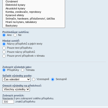
Prohledávat subfóra:
Ano
Ne
Hledat uvnitř:
Názvy příspěvků a jejich texty
Pouze text příspěvku
Pouze názvy příspěvků
Pouze první příspěvek v tématu
Zobrazit výsledek jako:
Příspěvky
Témata
Seřadit výsledky podle:
Vzestupně
Sestupně
Omezit výsledky na předchozí:
Zobrazit prvních:
Nastavte 0 pro zobrazení celého příspěvku.
znaků příspěvku