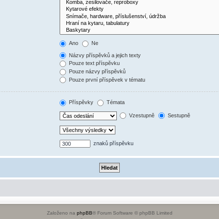
Ano
Ne
Názvy příspěvků a jejich texty
Pouze text příspěvku
Pouze názvy příspěvků
Pouze první příspěvek v tématu
Příspěvky
Témata
Vzestupně
Sestupně
znaků příspěvku
Založeno na
phpBB
® Forum Software © phpBB Limited