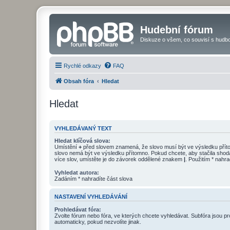
Hudební fórum
Diskuze o všem, co souvisí s hudbo
Rychlé odkazy
FAQ
Obsah fóra
Hledat
Hledat
VYHLEDÁVANÝ TEXT
Hledat klíčová slova:
Umístění
+
před slovem znamená, že slovo musí být ve výsledku pří
slovo nemá být ve výsledku přítomno. Pokud chcete, aby stačila shod
více slov, umístěte je do závorek oddělené znakem
|
. Použitím * nahra
Vyhledat autora:
Zadáním * nahradíte část slova
NASTAVENÍ VYHLEDÁVÁNÍ
Prohledávat fóra:
Zvolte fórum nebo fóra, ve kterých chcete vyhledávat. Subfóra jsou p
automaticky, pokud nezvolíte jinak.