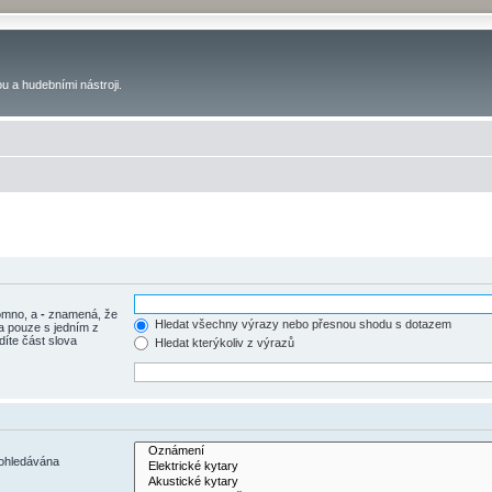
u a hudebními nástroji.
tomno, a
-
znamená, že
Hledat všechny výrazy nebo přesnou shodu s dotazem
a pouze s jedním z
díte část slova
Hledat kterýkoliv z výrazů
rohledávána