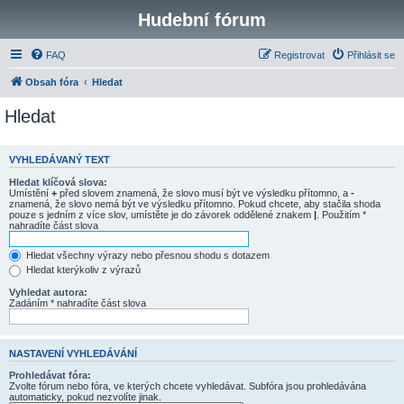
Hudební fórum
FAQ
Registrovat
Přihlásit se
Obsah fóra
Hledat
Hledat
VYHLEDÁVANÝ TEXT
Hledat klíčová slova:
Umístění
+
před slovem znamená, že slovo musí být ve výsledku přítomno, a
-
znamená, že slovo nemá být ve výsledku přítomno. Pokud chcete, aby stačila shoda
pouze s jedním z více slov, umístěte je do závorek oddělené znakem
|
. Použitím *
nahradíte část slova
Hledat všechny výrazy nebo přesnou shodu s dotazem
Hledat kterýkoliv z výrazů
Vyhledat autora:
Zadáním * nahradíte část slova
NASTAVENÍ VYHLEDÁVÁNÍ
Prohledávat fóra:
Zvolte fórum nebo fóra, ve kterých chcete vyhledávat. Subfóra jsou prohledávána
automaticky, pokud nezvolíte jinak.