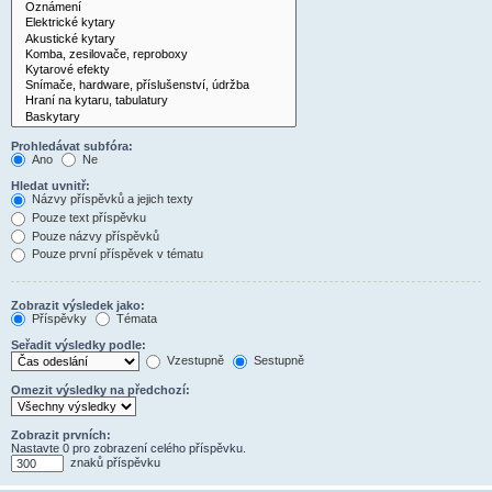
Prohledávat subfóra:
Ano
Ne
Hledat uvnitř:
Názvy příspěvků a jejich texty
Pouze text příspěvku
Pouze názvy příspěvků
Pouze první příspěvek v tématu
Zobrazit výsledek jako:
Příspěvky
Témata
Seřadit výsledky podle:
Vzestupně
Sestupně
Omezit výsledky na předchozí:
Zobrazit prvních:
Nastavte 0 pro zobrazení celého příspěvku.
znaků příspěvku