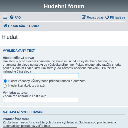
Hudební fórum
FAQ
Registrovat
Přihlásit se
Obsah fóra
Hledat
Hledat
VYHLEDÁVANÝ TEXT
Hledat klíčová slova:
Umístění
+
před slovem znamená, že slovo musí být ve výsledku přítomno, a
-
znamená, že slovo nemá být ve výsledku přítomno. Pokud chcete, aby stačila shoda
pouze s jedním z více slov, umístěte je do závorek oddělené znakem
|
. Použitím *
nahradíte část slova
Hledat všechny výrazy nebo přesnou shodu s dotazem
Hledat kterýkoliv z výrazů
Vyhledat autora:
Zadáním * nahradíte část slova
NASTAVENÍ VYHLEDÁVÁNÍ
Prohledávat fóra:
Zvolte fórum nebo fóra, ve kterých chcete vyhledávat. Subfóra jsou prohledávána
automaticky, pokud nezvolíte jinak.