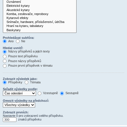
Prohledávat subfóra:
Ano
Ne
Hledat uvnitř:
Názvy příspěvků a jejich texty
Pouze text příspěvku
Pouze názvy příspěvků
Pouze první příspěvek v tématu
Zobrazit výsledek jako:
Příspěvky
Témata
Seřadit výsledky podle:
Vzestupně
Sestupně
Omezit výsledky na předchozí:
Zobrazit prvních:
Nastavte 0 pro zobrazení celého příspěvku.
znaků příspěvku