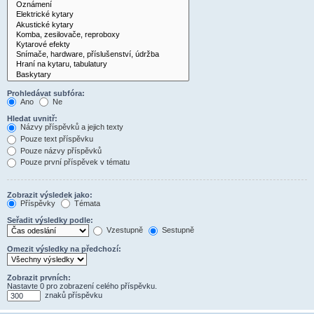
Prohledávat subfóra:
Ano
Ne
Hledat uvnitř:
Názvy příspěvků a jejich texty
Pouze text příspěvku
Pouze názvy příspěvků
Pouze první příspěvek v tématu
Zobrazit výsledek jako:
Příspěvky
Témata
Seřadit výsledky podle:
Vzestupně
Sestupně
Omezit výsledky na předchozí:
Zobrazit prvních:
Nastavte 0 pro zobrazení celého příspěvku.
znaků příspěvku