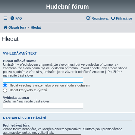
Hudební fórum
FAQ
Registrovat
Přihlásit se
Obsah fóra
Hledat
Hledat
VYHLEDÁVANÝ TEXT
Hledat klíčová slova:
Umístění
+
před slovem znamená, že slovo musí být ve výsledku přítomno, a
-
znamená, že slovo nemá být ve výsledku přítomno. Pokud chcete, aby stačila shoda
pouze s jedním z více slov, umístěte je do závorek oddělené znakem
|
. Použitím *
nahradíte část slova
Hledat všechny výrazy nebo přesnou shodu s dotazem
Hledat kterýkoliv z výrazů
Vyhledat autora:
Zadáním * nahradíte část slova
NASTAVENÍ VYHLEDÁVÁNÍ
Prohledávat fóra:
Zvolte fórum nebo fóra, ve kterých chcete vyhledávat. Subfóra jsou prohledávána
automaticky, pokud nezvolíte jinak.