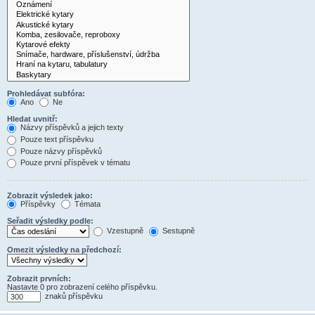
Prohledávat subfóra:
Ano
Ne
Hledat uvnitř:
Názvy příspěvků a jejich texty
Pouze text příspěvku
Pouze názvy příspěvků
Pouze první příspěvek v tématu
Zobrazit výsledek jako:
Příspěvky
Témata
Seřadit výsledky podle:
Vzestupně
Sestupně
Omezit výsledky na předchozí:
Zobrazit prvních:
Nastavte 0 pro zobrazení celého příspěvku.
znaků příspěvku