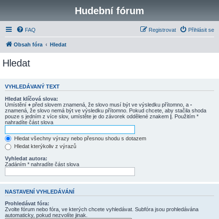
Hudební fórum
FAQ
Registrovat
Přihlásit se
Obsah fóra
Hledat
Hledat
VYHLEDÁVANÝ TEXT
Hledat klíčová slova:
Umístění
+
před slovem znamená, že slovo musí být ve výsledku přítomno, a
-
znamená, že slovo nemá být ve výsledku přítomno. Pokud chcete, aby stačila shoda
pouze s jedním z více slov, umístěte je do závorek oddělené znakem
|
. Použitím *
nahradíte část slova
Hledat všechny výrazy nebo přesnou shodu s dotazem
Hledat kterýkoliv z výrazů
Vyhledat autora:
Zadáním * nahradíte část slova
NASTAVENÍ VYHLEDÁVÁNÍ
Prohledávat fóra:
Zvolte fórum nebo fóra, ve kterých chcete vyhledávat. Subfóra jsou prohledávána
automaticky, pokud nezvolíte jinak.