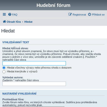
Hudební fórum
FAQ
Registrovat
Přihlásit se
Obsah fóra
Hledat
Hledat
VYHLEDÁVANÝ TEXT
Hledat klíčová slova:
Umístění
+
před slovem znamená, že slovo musí být ve výsledku přítomno, a
-
znamená, že slovo nemá být ve výsledku přítomno. Pokud chcete, aby stačila shoda
pouze s jedním z více slov, umístěte je do závorek oddělené znakem
|
. Použitím *
nahradíte část slova
Hledat všechny výrazy nebo přesnou shodu s dotazem
Hledat kterýkoliv z výrazů
Vyhledat autora:
Zadáním * nahradíte část slova
NASTAVENÍ VYHLEDÁVÁNÍ
Prohledávat fóra:
Zvolte fórum nebo fóra, ve kterých chcete vyhledávat. Subfóra jsou prohledávána
automaticky, pokud nezvolíte jinak.