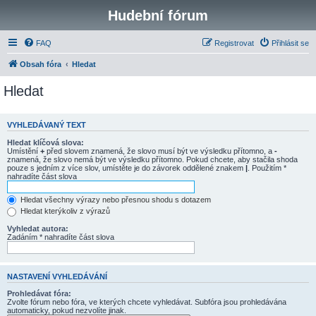
Hudební fórum
FAQ
Registrovat
Přihlásit se
Obsah fóra
Hledat
Hledat
VYHLEDÁVANÝ TEXT
Hledat klíčová slova:
Umístění
+
před slovem znamená, že slovo musí být ve výsledku přítomno, a
-
znamená, že slovo nemá být ve výsledku přítomno. Pokud chcete, aby stačila shoda
pouze s jedním z více slov, umístěte je do závorek oddělené znakem
|
. Použitím *
nahradíte část slova
Hledat všechny výrazy nebo přesnou shodu s dotazem
Hledat kterýkoliv z výrazů
Vyhledat autora:
Zadáním * nahradíte část slova
NASTAVENÍ VYHLEDÁVÁNÍ
Prohledávat fóra:
Zvolte fórum nebo fóra, ve kterých chcete vyhledávat. Subfóra jsou prohledávána
automaticky, pokud nezvolíte jinak.