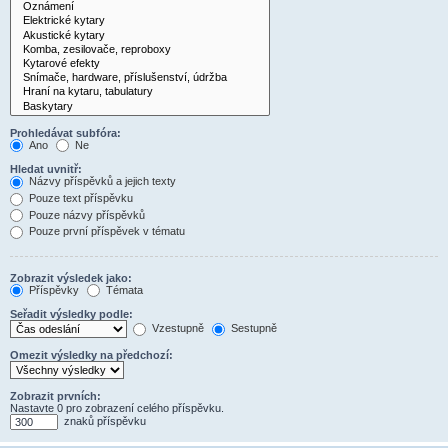
Prohledávat subfóra:
Ano
Ne
Hledat uvnitř:
Názvy příspěvků a jejich texty
Pouze text příspěvku
Pouze názvy příspěvků
Pouze první příspěvek v tématu
Zobrazit výsledek jako:
Příspěvky
Témata
Seřadit výsledky podle:
Vzestupně
Sestupně
Omezit výsledky na předchozí:
Zobrazit prvních:
Nastavte 0 pro zobrazení celého příspěvku.
znaků příspěvku