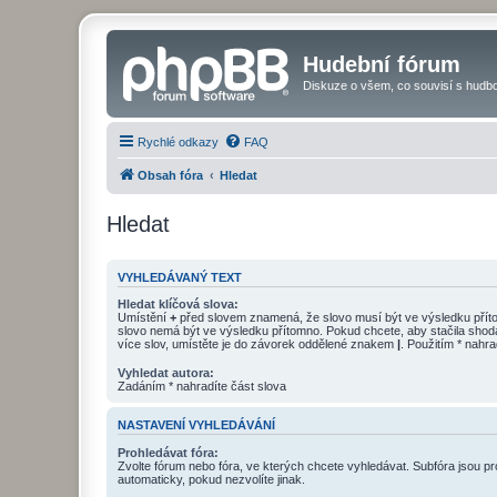
Hudební fórum
Diskuze o všem, co souvisí s hudbo
Rychlé odkazy
FAQ
Obsah fóra
Hledat
Hledat
VYHLEDÁVANÝ TEXT
Hledat klíčová slova:
Umístění
+
před slovem znamená, že slovo musí být ve výsledku pří
slovo nemá být ve výsledku přítomno. Pokud chcete, aby stačila shod
více slov, umístěte je do závorek oddělené znakem
|
. Použitím * nahra
Vyhledat autora:
Zadáním * nahradíte část slova
NASTAVENÍ VYHLEDÁVÁNÍ
Prohledávat fóra:
Zvolte fórum nebo fóra, ve kterých chcete vyhledávat. Subfóra jsou p
automaticky, pokud nezvolíte jinak.