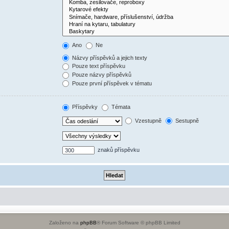
Ano
Ne
Názvy příspěvků a jejich texty
Pouze text příspěvku
Pouze názvy příspěvků
Pouze první příspěvek v tématu
Příspěvky
Témata
Vzestupně
Sestupně
znaků příspěvku
Založeno na
phpBB
® Forum Software © phpBB Limited