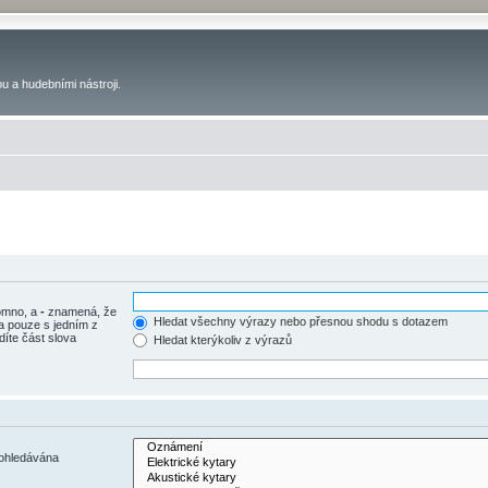
u a hudebními nástroji.
tomno, a
-
znamená, že
Hledat všechny výrazy nebo přesnou shodu s dotazem
a pouze s jedním z
díte část slova
Hledat kterýkoliv z výrazů
rohledávána