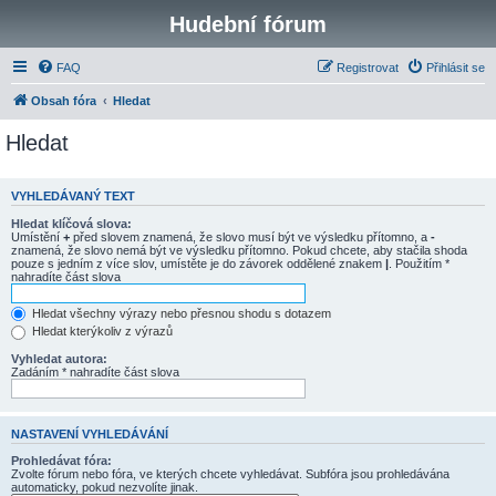
Hudební fórum
FAQ
Registrovat
Přihlásit se
Obsah fóra
Hledat
Hledat
VYHLEDÁVANÝ TEXT
Hledat klíčová slova:
Umístění
+
před slovem znamená, že slovo musí být ve výsledku přítomno, a
-
znamená, že slovo nemá být ve výsledku přítomno. Pokud chcete, aby stačila shoda
pouze s jedním z více slov, umístěte je do závorek oddělené znakem
|
. Použitím *
nahradíte část slova
Hledat všechny výrazy nebo přesnou shodu s dotazem
Hledat kterýkoliv z výrazů
Vyhledat autora:
Zadáním * nahradíte část slova
NASTAVENÍ VYHLEDÁVÁNÍ
Prohledávat fóra:
Zvolte fórum nebo fóra, ve kterých chcete vyhledávat. Subfóra jsou prohledávána
automaticky, pokud nezvolíte jinak.