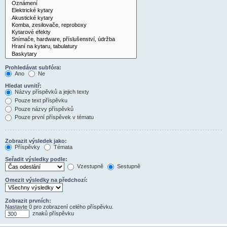
Prohledávat subfóra:
Ano
Ne
Hledat uvnitř:
Názvy příspěvků a jejich texty
Pouze text příspěvku
Pouze názvy příspěvků
Pouze první příspěvek v tématu
Zobrazit výsledek jako:
Příspěvky
Témata
Seřadit výsledky podle:
Vzestupně
Sestupně
Omezit výsledky na předchozí:
Zobrazit prvních:
Nastavte 0 pro zobrazení celého příspěvku.
znaků příspěvku