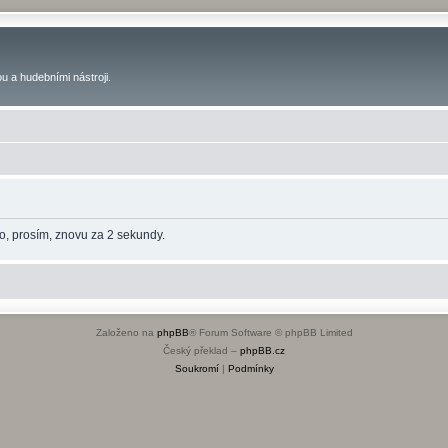
u a hudebními nástroji.
o, prosím, znovu za 2 sekundy.
Založeno na
phpBB
® Forum Software © phpBB Limited
Český překlad –
phpBB.cz
Soukromí
|
Podmínky