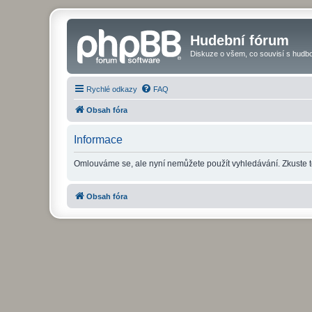
Hudební fórum
Diskuze o všem, co souvisí s hudbo
Rychlé odkazy
FAQ
Obsah fóra
Informace
Omlouváme se, ale nyní nemůžete použít vyhledávání. Zkuste t
Obsah fóra