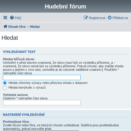
Hudební fórum
FAQ
Registrovat
Přihlásit se
Obsah fóra
Hledat
Hledat
VYHLEDÁVANÝ TEXT
Hledat klíčová slova:
Umístění
+
před slovem znamená, že slovo musí být ve výsledku přítomno, a
-
znamená, že slovo nemá být ve výsledku přítomno. Pokud chcete, aby stačila shoda
pouze s jedním z více slov, umístěte je do závorek oddělené znakem
|
. Použitím *
nahradíte část slova
Hledat všechny výrazy nebo přesnou shodu s dotazem
Hledat kterýkoliv z výrazů
Vyhledat autora:
Zadáním * nahradíte část slova
NASTAVENÍ VYHLEDÁVÁNÍ
Prohledávat fóra:
Zvolte fórum nebo fóra, ve kterých chcete vyhledávat. Subfóra jsou prohledávána
automaticky, pokud nezvolíte jinak.