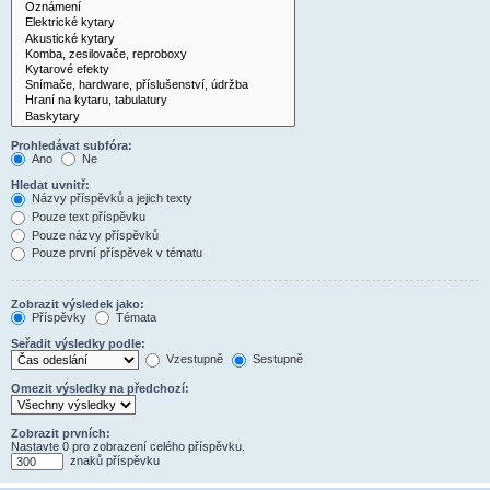
Prohledávat subfóra:
Ano
Ne
Hledat uvnitř:
Názvy příspěvků a jejich texty
Pouze text příspěvku
Pouze názvy příspěvků
Pouze první příspěvek v tématu
Zobrazit výsledek jako:
Příspěvky
Témata
Seřadit výsledky podle:
Vzestupně
Sestupně
Omezit výsledky na předchozí:
Zobrazit prvních:
Nastavte 0 pro zobrazení celého příspěvku.
znaků příspěvku