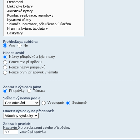
Prohledávat subfóra:
Ano
Ne
Hledat uvnitř:
Názvy příspěvků a jejich texty
Pouze text příspěvku
Pouze názvy příspěvků
Pouze první příspěvek v tématu
Zobrazit výsledek jako:
Příspěvky
Témata
Seřadit výsledky podle:
Vzestupně
Sestupně
Omezit výsledky na předchozí:
Zobrazit prvních:
Nastavte 0 pro zobrazení celého příspěvku.
znaků příspěvku