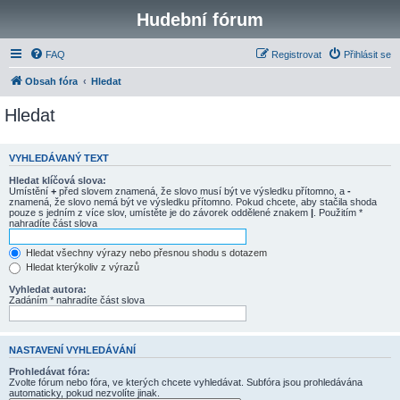
Hudební fórum
FAQ
Registrovat
Přihlásit se
Obsah fóra
Hledat
Hledat
VYHLEDÁVANÝ TEXT
Hledat klíčová slova:
Umístění
+
před slovem znamená, že slovo musí být ve výsledku přítomno, a
-
znamená, že slovo nemá být ve výsledku přítomno. Pokud chcete, aby stačila shoda
pouze s jedním z více slov, umístěte je do závorek oddělené znakem
|
. Použitím *
nahradíte část slova
Hledat všechny výrazy nebo přesnou shodu s dotazem
Hledat kterýkoliv z výrazů
Vyhledat autora:
Zadáním * nahradíte část slova
NASTAVENÍ VYHLEDÁVÁNÍ
Prohledávat fóra:
Zvolte fórum nebo fóra, ve kterých chcete vyhledávat. Subfóra jsou prohledávána
automaticky, pokud nezvolíte jinak.