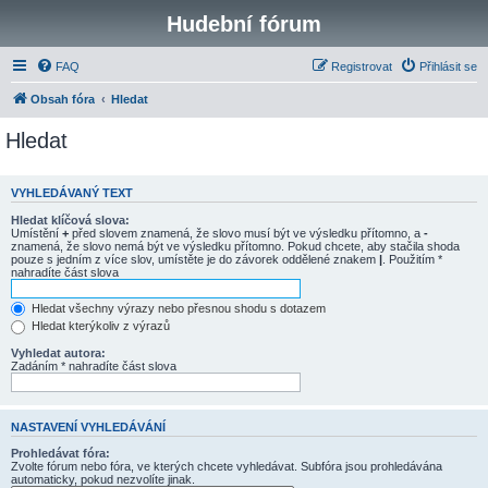
Hudební fórum
FAQ
Registrovat
Přihlásit se
Obsah fóra
Hledat
Hledat
VYHLEDÁVANÝ TEXT
Hledat klíčová slova:
Umístění
+
před slovem znamená, že slovo musí být ve výsledku přítomno, a
-
znamená, že slovo nemá být ve výsledku přítomno. Pokud chcete, aby stačila shoda
pouze s jedním z více slov, umístěte je do závorek oddělené znakem
|
. Použitím *
nahradíte část slova
Hledat všechny výrazy nebo přesnou shodu s dotazem
Hledat kterýkoliv z výrazů
Vyhledat autora:
Zadáním * nahradíte část slova
NASTAVENÍ VYHLEDÁVÁNÍ
Prohledávat fóra:
Zvolte fórum nebo fóra, ve kterých chcete vyhledávat. Subfóra jsou prohledávána
automaticky, pokud nezvolíte jinak.