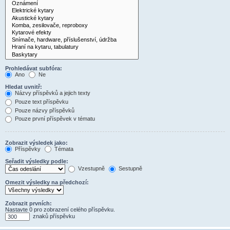
Prohledávat subfóra:
Ano
Ne
Hledat uvnitř:
Názvy příspěvků a jejich texty
Pouze text příspěvku
Pouze názvy příspěvků
Pouze první příspěvek v tématu
Zobrazit výsledek jako:
Příspěvky
Témata
Seřadit výsledky podle:
Vzestupně
Sestupně
Omezit výsledky na předchozí:
Zobrazit prvních:
Nastavte 0 pro zobrazení celého příspěvku.
znaků příspěvku