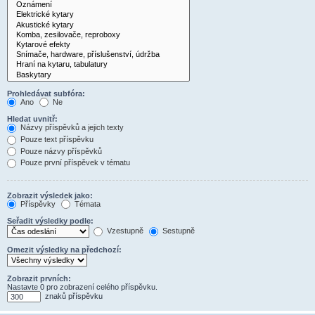
Prohledávat subfóra:
Ano
Ne
Hledat uvnitř:
Názvy příspěvků a jejich texty
Pouze text příspěvku
Pouze názvy příspěvků
Pouze první příspěvek v tématu
Zobrazit výsledek jako:
Příspěvky
Témata
Seřadit výsledky podle:
Vzestupně
Sestupně
Omezit výsledky na předchozí:
Zobrazit prvních:
Nastavte 0 pro zobrazení celého příspěvku.
znaků příspěvku