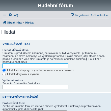
Hudební fórum
FAQ
Registrovat
Přihlásit se
Obsah fóra
Hledat
Hledat
VYHLEDÁVANÝ TEXT
Hledat klíčová slova:
Umístění
+
před slovem znamená, že slovo musí být ve výsledku přítomno, a
-
znamená, že slovo nemá být ve výsledku přítomno. Pokud chcete, aby stačila shoda
pouze s jedním z více slov, umístěte je do závorek oddělené znakem
|
. Použitím *
nahradíte část slova
Hledat všechny výrazy nebo přesnou shodu s dotazem
Hledat kterýkoliv z výrazů
Vyhledat autora:
Zadáním * nahradíte část slova
NASTAVENÍ VYHLEDÁVÁNÍ
Prohledávat fóra:
Zvolte fórum nebo fóra, ve kterých chcete vyhledávat. Subfóra jsou prohledávána
automaticky, pokud nezvolíte jinak.