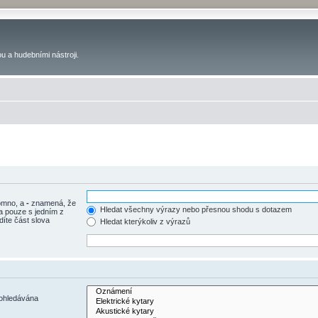
u a hudebními nástroji.
tomno, a
-
znamená, že
Hledat všechny výrazy nebo přesnou shodu s dotazem
a pouze s jedním z
díte část slova
Hledat kterýkoliv z výrazů
rohledávána