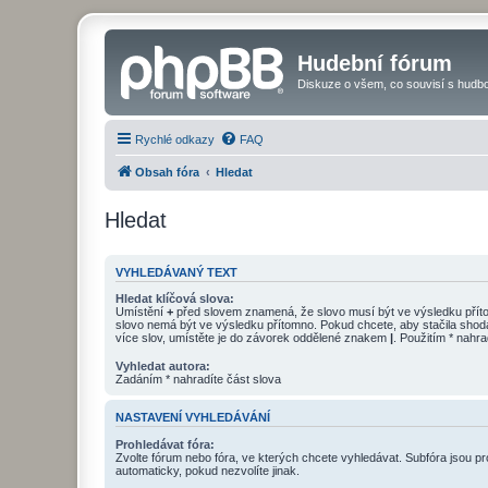
Hudební fórum
Diskuze o všem, co souvisí s hudbo
Rychlé odkazy
FAQ
Obsah fóra
Hledat
Hledat
VYHLEDÁVANÝ TEXT
Hledat klíčová slova:
Umístění
+
před slovem znamená, že slovo musí být ve výsledku pří
slovo nemá být ve výsledku přítomno. Pokud chcete, aby stačila shod
více slov, umístěte je do závorek oddělené znakem
|
. Použitím * nahra
Vyhledat autora:
Zadáním * nahradíte část slova
NASTAVENÍ VYHLEDÁVÁNÍ
Prohledávat fóra:
Zvolte fórum nebo fóra, ve kterých chcete vyhledávat. Subfóra jsou p
automaticky, pokud nezvolíte jinak.