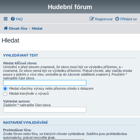
Hudební fórum
FAQ
Registrovat
Přihlásit se
Obsah fóra
Hledat
Hledat
VYHLEDÁVANÝ TEXT
Hledat klíčová slova:
Umístění
+
před slovem znamená, že slovo musí být ve výsledku přítomno, a
-
znamená, že slovo nemá být ve výsledku přítomno. Pokud chcete, aby stačila shoda
pouze s jedním z více slov, umístěte je do závorek oddělené znakem
|
. Použitím *
nahradíte část slova
Hledat všechny výrazy nebo přesnou shodu s dotazem
Hledat kterýkoliv z výrazů
Vyhledat autora:
Zadáním * nahradíte část slova
NASTAVENÍ VYHLEDÁVÁNÍ
Prohledávat fóra:
Zvolte fórum nebo fóra, ve kterých chcete vyhledávat. Subfóra jsou prohledávána
automaticky, pokud nezvolíte jinak.