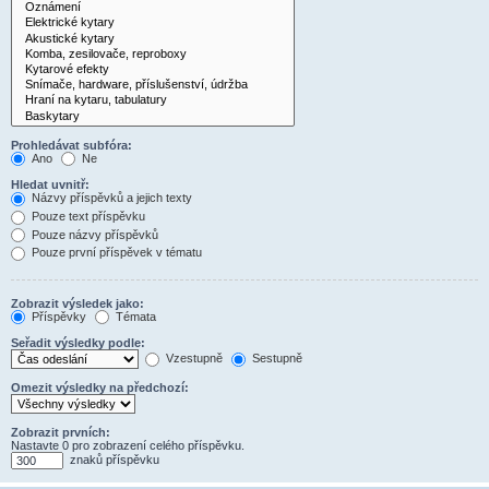
Prohledávat subfóra:
Ano
Ne
Hledat uvnitř:
Názvy příspěvků a jejich texty
Pouze text příspěvku
Pouze názvy příspěvků
Pouze první příspěvek v tématu
Zobrazit výsledek jako:
Příspěvky
Témata
Seřadit výsledky podle:
Vzestupně
Sestupně
Omezit výsledky na předchozí:
Zobrazit prvních:
Nastavte 0 pro zobrazení celého příspěvku.
znaků příspěvku