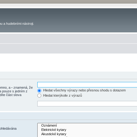
u a hudebními nástroji.
tomno, a
-
znamená, že
Hledat všechny výrazy nebo přesnou shodu s dotazem
a pouze s jedním z
díte část slova
Hledat kterýkoliv z výrazů
rohledávána