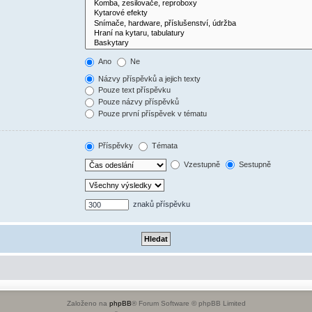
Ano
Ne
Názvy příspěvků a jejich texty
Pouze text příspěvku
Pouze názvy příspěvků
Pouze první příspěvek v tématu
Příspěvky
Témata
Vzestupně
Sestupně
znaků příspěvku
Založeno na
phpBB
® Forum Software © phpBB Limited