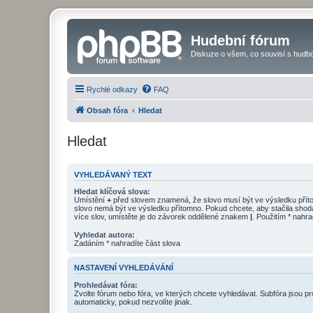
Hudební fórum
Diskuze o všem, co souvisí s hudbo
Rychlé odkazy
FAQ
Obsah fóra
Hledat
Hledat
VYHLEDÁVANÝ TEXT
Hledat klíčová slova:
Umístění
+
před slovem znamená, že slovo musí být ve výsledku pří
slovo nemá být ve výsledku přítomno. Pokud chcete, aby stačila shod
více slov, umístěte je do závorek oddělené znakem
|
. Použitím * nahra
Vyhledat autora:
Zadáním * nahradíte část slova
NASTAVENÍ VYHLEDÁVÁNÍ
Prohledávat fóra:
Zvolte fórum nebo fóra, ve kterých chcete vyhledávat. Subfóra jsou p
automaticky, pokud nezvolíte jinak.