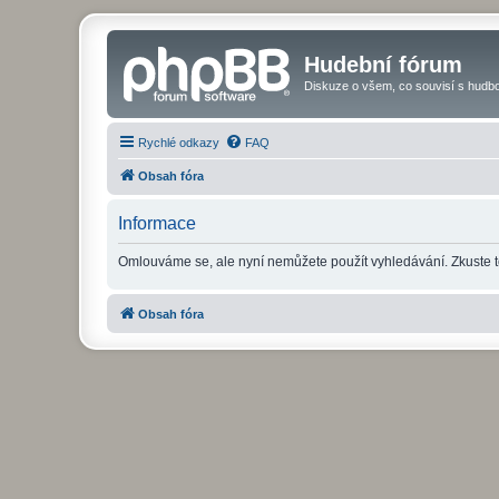
Hudební fórum
Diskuze o všem, co souvisí s hudbo
Rychlé odkazy
FAQ
Obsah fóra
Informace
Omlouváme se, ale nyní nemůžete použít vyhledávání. Zkuste t
Obsah fóra