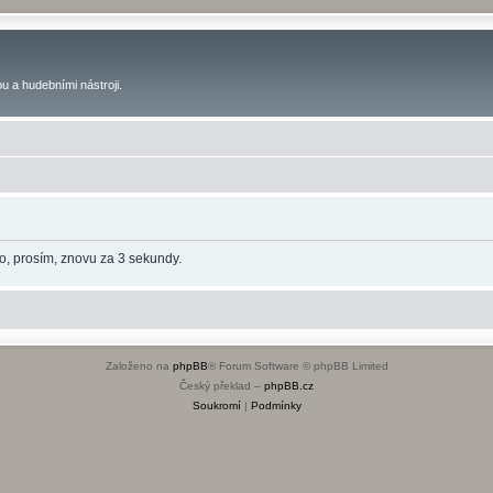
u a hudebními nástroji.
o, prosím, znovu za 3 sekundy.
Založeno na
phpBB
® Forum Software © phpBB Limited
Český překlad –
phpBB.cz
Soukromí
|
Podmínky