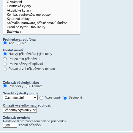
Prohledávat subfóra:
Ano
Ne
Hledat uvnitř:
Názvy příspěvků a jejich texty
Pouze text příspěvku
Pouze názvy příspěvků
Pouze první příspěvek v tématu
Zobrazit výsledek jako:
Příspěvky
Témata
Seřadit výsledky podle:
Vzestupně
Sestupně
Omezit výsledky na předchozí:
Zobrazit prvních:
Nastavte 0 pro zobrazení celého příspěvku.
znaků příspěvku