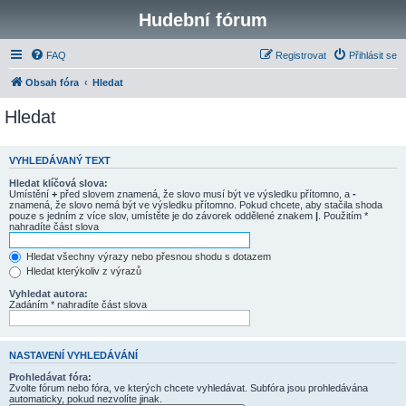
Hudební fórum
FAQ
Registrovat
Přihlásit se
Obsah fóra
Hledat
Hledat
VYHLEDÁVANÝ TEXT
Hledat klíčová slova:
Umístění
+
před slovem znamená, že slovo musí být ve výsledku přítomno, a
-
znamená, že slovo nemá být ve výsledku přítomno. Pokud chcete, aby stačila shoda
pouze s jedním z více slov, umístěte je do závorek oddělené znakem
|
. Použitím *
nahradíte část slova
Hledat všechny výrazy nebo přesnou shodu s dotazem
Hledat kterýkoliv z výrazů
Vyhledat autora:
Zadáním * nahradíte část slova
NASTAVENÍ VYHLEDÁVÁNÍ
Prohledávat fóra:
Zvolte fórum nebo fóra, ve kterých chcete vyhledávat. Subfóra jsou prohledávána
automaticky, pokud nezvolíte jinak.