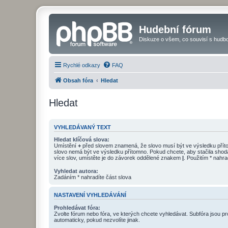
Hudební fórum
Diskuze o všem, co souvisí s hudbo
Rychlé odkazy
FAQ
Obsah fóra
Hledat
Hledat
VYHLEDÁVANÝ TEXT
Hledat klíčová slova:
Umístění
+
před slovem znamená, že slovo musí být ve výsledku pří
slovo nemá být ve výsledku přítomno. Pokud chcete, aby stačila shod
více slov, umístěte je do závorek oddělené znakem
|
. Použitím * nahra
Vyhledat autora:
Zadáním * nahradíte část slova
NASTAVENÍ VYHLEDÁVÁNÍ
Prohledávat fóra:
Zvolte fórum nebo fóra, ve kterých chcete vyhledávat. Subfóra jsou p
automaticky, pokud nezvolíte jinak.