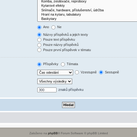
Ano
Ne
Názvy příspěvků a jejich texty
Pouze text příspěvku
Pouze názvy příspěvků
Pouze první příspěvek v tématu
Příspěvky
Témata
Vzestupně
Sestupně
znaků příspěvku
Založeno na
phpBB
® Forum Software © phpBB Limited