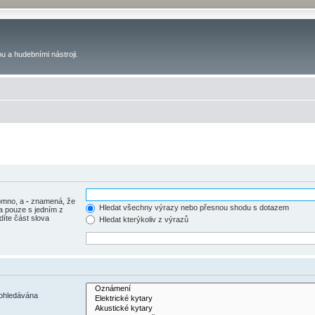
u a hudebními nástroji.
tomno, a
-
znamená, že
Hledat všechny výrazy nebo přesnou shodu s dotazem
a pouze s jedním z
díte část slova
Hledat kterýkoliv z výrazů
rohledávána