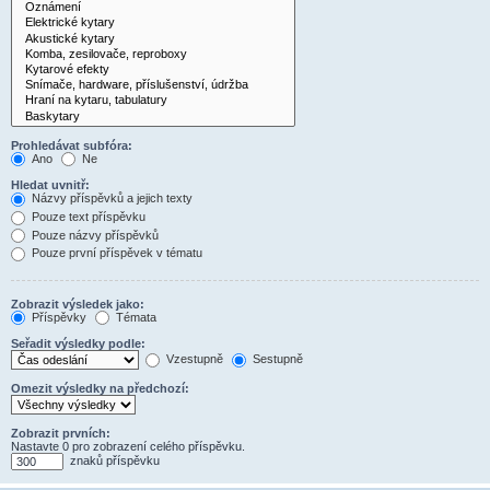
Prohledávat subfóra:
Ano
Ne
Hledat uvnitř:
Názvy příspěvků a jejich texty
Pouze text příspěvku
Pouze názvy příspěvků
Pouze první příspěvek v tématu
Zobrazit výsledek jako:
Příspěvky
Témata
Seřadit výsledky podle:
Vzestupně
Sestupně
Omezit výsledky na předchozí:
Zobrazit prvních:
Nastavte 0 pro zobrazení celého příspěvku.
znaků příspěvku