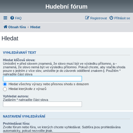
Hudební fórum
FAQ
Registrovat
Přihlásit se
Obsah fóra
Hledat
Hledat
VYHLEDÁVANÝ TEXT
Hledat klíčová slova:
Umístění
+
před slovem znamená, že slovo musí být ve výsledku přítomno, a
-
znamená, že slovo nemá být ve výsledku přítomno. Pokud chcete, aby stačila shoda
pouze s jedním z více slov, umístěte je do závorek oddělené znakem
|
. Použitím *
nahradíte část slova
Hledat všechny výrazy nebo přesnou shodu s dotazem
Hledat kterýkoliv z výrazů
Vyhledat autora:
Zadáním * nahradíte část slova
NASTAVENÍ VYHLEDÁVÁNÍ
Prohledávat fóra:
Zvolte fórum nebo fóra, ve kterých chcete vyhledávat. Subfóra jsou prohledávána
automaticky, pokud nezvolíte jinak.