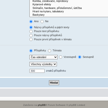
Ano
Ne
Názvy příspěvků a jejich texty
Pouze text příspěvku
Pouze názvy příspěvků
Pouze první příspěvek v tématu
Příspěvky
Témata
Vzestupně
Sestupně
znaků příspěvku
Založeno na
phpBB
® Forum Software © phpBB Limited