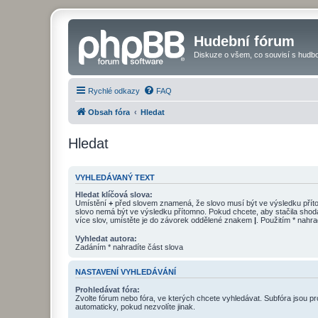
Hudební fórum
Diskuze o všem, co souvisí s hudbo
Rychlé odkazy
FAQ
Obsah fóra
Hledat
Hledat
VYHLEDÁVANÝ TEXT
Hledat klíčová slova:
Umístění
+
před slovem znamená, že slovo musí být ve výsledku pří
slovo nemá být ve výsledku přítomno. Pokud chcete, aby stačila shod
více slov, umístěte je do závorek oddělené znakem
|
. Použitím * nahra
Vyhledat autora:
Zadáním * nahradíte část slova
NASTAVENÍ VYHLEDÁVÁNÍ
Prohledávat fóra:
Zvolte fórum nebo fóra, ve kterých chcete vyhledávat. Subfóra jsou p
automaticky, pokud nezvolíte jinak.