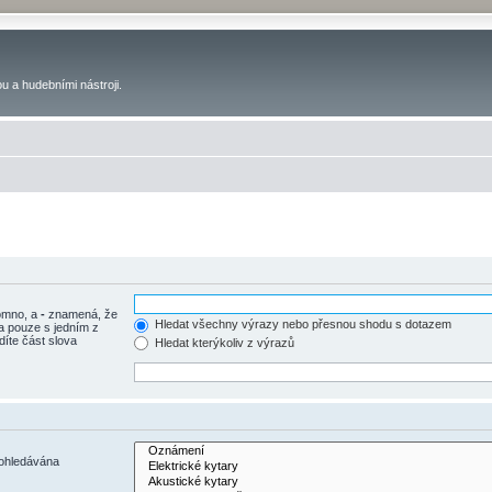
u a hudebními nástroji.
tomno, a
-
znamená, že
Hledat všechny výrazy nebo přesnou shodu s dotazem
a pouze s jedním z
díte část slova
Hledat kterýkoliv z výrazů
rohledávána