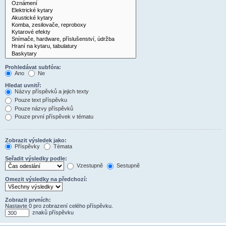
Prohledávat subfóra:
Ano
Ne
Hledat uvnitř:
Názvy příspěvků a jejich texty
Pouze text příspěvku
Pouze názvy příspěvků
Pouze první příspěvek v tématu
Zobrazit výsledek jako:
Příspěvky
Témata
Seřadit výsledky podle:
Vzestupně
Sestupně
Omezit výsledky na předchozí:
Zobrazit prvních:
Nastavte 0 pro zobrazení celého příspěvku.
znaků příspěvku