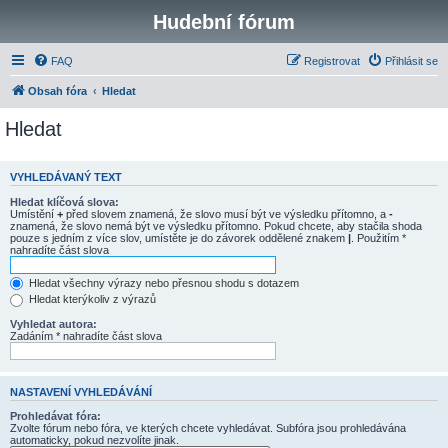
Hudební fórum
FAQ
Registrovat
Přihlásit se
Obsah fóra
Hledat
Hledat
VYHLEDÁVANÝ TEXT
Hledat klíčová slova:
Umístění
+
před slovem znamená, že slovo musí být ve výsledku přítomno, a
-
znamená, že slovo nemá být ve výsledku přítomno. Pokud chcete, aby stačila shoda
pouze s jedním z více slov, umístěte je do závorek oddělené znakem
|
. Použitím *
nahradíte část slova
Hledat všechny výrazy nebo přesnou shodu s dotazem
Hledat kterýkoliv z výrazů
Vyhledat autora:
Zadáním * nahradíte část slova
NASTAVENÍ VYHLEDÁVÁNÍ
Prohledávat fóra:
Zvolte fórum nebo fóra, ve kterých chcete vyhledávat. Subfóra jsou prohledávána
automaticky, pokud nezvolíte jinak.