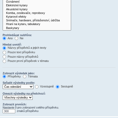
Prohledávat subfóra:
Ano
Ne
Hledat uvnitř:
Názvy příspěvků a jejich texty
Pouze text příspěvku
Pouze názvy příspěvků
Pouze první příspěvek v tématu
Zobrazit výsledek jako:
Příspěvky
Témata
Seřadit výsledky podle:
Vzestupně
Sestupně
Omezit výsledky na předchozí:
Zobrazit prvních:
Nastavte 0 pro zobrazení celého příspěvku.
znaků příspěvku