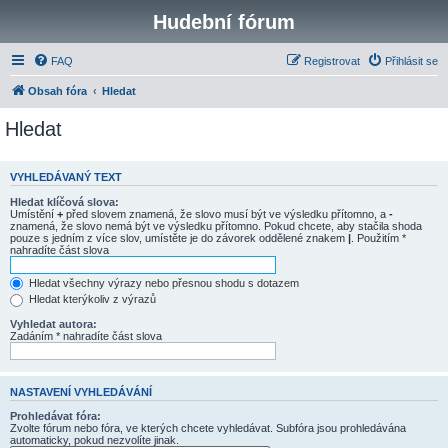
Hudební fórum
FAQ
Registrovat
Přihlásit se
Obsah fóra
Hledat
Hledat
VYHLEDÁVANÝ TEXT
Hledat klíčová slova:
Umístění
+
před slovem znamená, že slovo musí být ve výsledku přítomno, a
-
znamená, že slovo nemá být ve výsledku přítomno. Pokud chcete, aby stačila shoda
pouze s jedním z více slov, umístěte je do závorek oddělené znakem
|
. Použitím *
nahradíte část slova
Hledat všechny výrazy nebo přesnou shodu s dotazem
Hledat kterýkoliv z výrazů
Vyhledat autora:
Zadáním * nahradíte část slova
NASTAVENÍ VYHLEDÁVÁNÍ
Prohledávat fóra:
Zvolte fórum nebo fóra, ve kterých chcete vyhledávat. Subfóra jsou prohledávána
automaticky, pokud nezvolíte jinak.