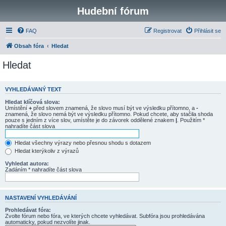
Hudební fórum
FAQ
Registrovat
Přihlásit se
Obsah fóra
Hledat
Hledat
VYHLEDÁVANÝ TEXT
Hledat klíčová slova:
Umístění
+
před slovem znamená, že slovo musí být ve výsledku přítomno, a
-
znamená, že slovo nemá být ve výsledku přítomno. Pokud chcete, aby stačila shoda
pouze s jedním z více slov, umístěte je do závorek oddělené znakem
|
. Použitím *
nahradíte část slova
Hledat všechny výrazy nebo přesnou shodu s dotazem
Hledat kterýkoliv z výrazů
Vyhledat autora:
Zadáním * nahradíte část slova
NASTAVENÍ VYHLEDÁVÁNÍ
Prohledávat fóra:
Zvolte fórum nebo fóra, ve kterých chcete vyhledávat. Subfóra jsou prohledávána
automaticky, pokud nezvolíte jinak.