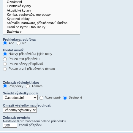
Prohledávat subfóra:
Ano
Ne
Hledat uvnitř:
Názvy příspěvků a jejich texty
Pouze text příspěvku
Pouze názvy příspěvků
Pouze první příspěvek v tématu
Zobrazit výsledek jako:
Příspěvky
Témata
Seřadit výsledky podle:
Vzestupně
Sestupně
Omezit výsledky na předchozí:
Zobrazit prvních:
Nastavte 0 pro zobrazení celého příspěvku.
znaků příspěvku