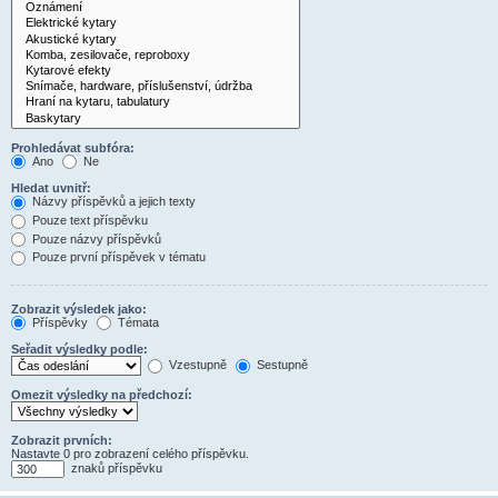
Prohledávat subfóra:
Ano
Ne
Hledat uvnitř:
Názvy příspěvků a jejich texty
Pouze text příspěvku
Pouze názvy příspěvků
Pouze první příspěvek v tématu
Zobrazit výsledek jako:
Příspěvky
Témata
Seřadit výsledky podle:
Vzestupně
Sestupně
Omezit výsledky na předchozí:
Zobrazit prvních:
Nastavte 0 pro zobrazení celého příspěvku.
znaků příspěvku