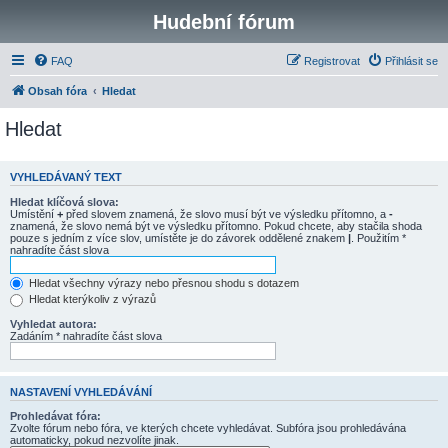
Hudební fórum
FAQ
Registrovat
Přihlásit se
Obsah fóra
Hledat
Hledat
VYHLEDÁVANÝ TEXT
Hledat klíčová slova:
Umístění
+
před slovem znamená, že slovo musí být ve výsledku přítomno, a
-
znamená, že slovo nemá být ve výsledku přítomno. Pokud chcete, aby stačila shoda
pouze s jedním z více slov, umístěte je do závorek oddělené znakem
|
. Použitím *
nahradíte část slova
Hledat všechny výrazy nebo přesnou shodu s dotazem
Hledat kterýkoliv z výrazů
Vyhledat autora:
Zadáním * nahradíte část slova
NASTAVENÍ VYHLEDÁVÁNÍ
Prohledávat fóra:
Zvolte fórum nebo fóra, ve kterých chcete vyhledávat. Subfóra jsou prohledávána
automaticky, pokud nezvolíte jinak.