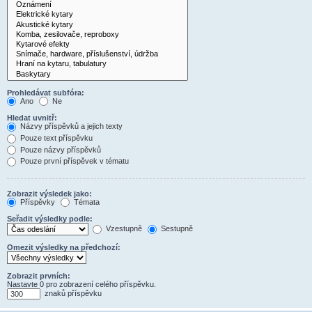
Prohledávat subfóra:
Ano
Ne
Hledat uvnitř:
Názvy příspěvků a jejich texty
Pouze text příspěvku
Pouze názvy příspěvků
Pouze první příspěvek v tématu
Zobrazit výsledek jako:
Příspěvky
Témata
Seřadit výsledky podle:
Vzestupně
Sestupně
Omezit výsledky na předchozí:
Zobrazit prvních:
Nastavte 0 pro zobrazení celého příspěvku.
znaků příspěvku