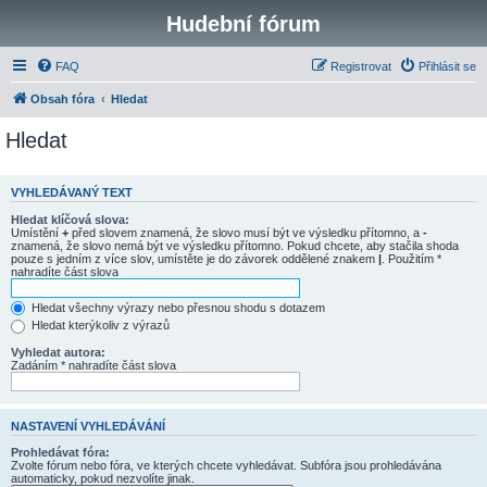
Hudební fórum
FAQ
Registrovat
Přihlásit se
Obsah fóra
Hledat
Hledat
VYHLEDÁVANÝ TEXT
Hledat klíčová slova:
Umístění
+
před slovem znamená, že slovo musí být ve výsledku přítomno, a
-
znamená, že slovo nemá být ve výsledku přítomno. Pokud chcete, aby stačila shoda
pouze s jedním z více slov, umístěte je do závorek oddělené znakem
|
. Použitím *
nahradíte část slova
Hledat všechny výrazy nebo přesnou shodu s dotazem
Hledat kterýkoliv z výrazů
Vyhledat autora:
Zadáním * nahradíte část slova
NASTAVENÍ VYHLEDÁVÁNÍ
Prohledávat fóra:
Zvolte fórum nebo fóra, ve kterých chcete vyhledávat. Subfóra jsou prohledávána
automaticky, pokud nezvolíte jinak.