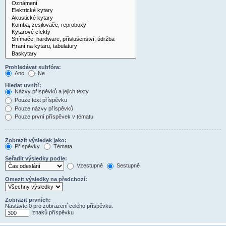
Prohledávat subfóra:
Ano
Ne
Hledat uvnitř:
Názvy příspěvků a jejich texty
Pouze text příspěvku
Pouze názvy příspěvků
Pouze první příspěvek v tématu
Zobrazit výsledek jako:
Příspěvky
Témata
Seřadit výsledky podle:
Vzestupně
Sestupně
Omezit výsledky na předchozí:
Zobrazit prvních:
Nastavte 0 pro zobrazení celého příspěvku.
znaků příspěvku