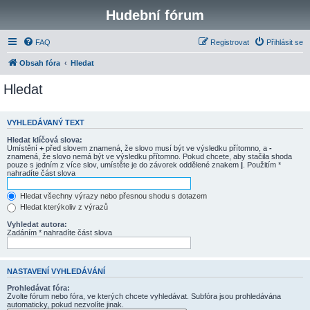
Hudební fórum
FAQ
Registrovat
Přihlásit se
Obsah fóra
Hledat
Hledat
VYHLEDÁVANÝ TEXT
Hledat klíčová slova:
Umístění
+
před slovem znamená, že slovo musí být ve výsledku přítomno, a
-
znamená, že slovo nemá být ve výsledku přítomno. Pokud chcete, aby stačila shoda
pouze s jedním z více slov, umístěte je do závorek oddělené znakem
|
. Použitím *
nahradíte část slova
Hledat všechny výrazy nebo přesnou shodu s dotazem
Hledat kterýkoliv z výrazů
Vyhledat autora:
Zadáním * nahradíte část slova
NASTAVENÍ VYHLEDÁVÁNÍ
Prohledávat fóra:
Zvolte fórum nebo fóra, ve kterých chcete vyhledávat. Subfóra jsou prohledávána
automaticky, pokud nezvolíte jinak.