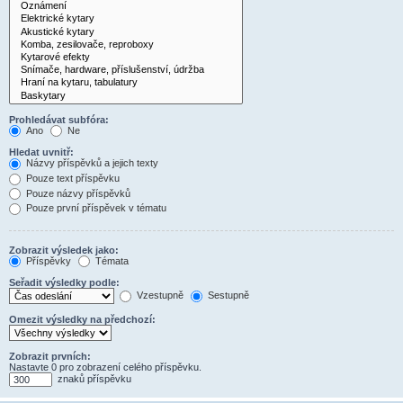
Prohledávat subfóra:
Ano
Ne
Hledat uvnitř:
Názvy příspěvků a jejich texty
Pouze text příspěvku
Pouze názvy příspěvků
Pouze první příspěvek v tématu
Zobrazit výsledek jako:
Příspěvky
Témata
Seřadit výsledky podle:
Vzestupně
Sestupně
Omezit výsledky na předchozí:
Zobrazit prvních:
Nastavte 0 pro zobrazení celého příspěvku.
znaků příspěvku