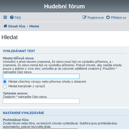
Hudební fórum
FAQ
Registrovat
Přihlásit se
Obsah fóra
Hledat
Hledat
VYHLEDÁVANÝ TEXT
Hledat klíčová slova:
Umístění
+
před slovem znamená, že slovo musí být ve výsledku přítomno, a
-
znamená, že slovo nemá být ve výsledku přítomno. Pokud chcete, aby stačila shoda
pouze s jedním z více slov, umístěte je do závorek oddělené znakem
|
. Použitím *
nahradíte část slova
Hledat všechny výrazy nebo přesnou shodu s dotazem
Hledat kterýkoliv z výrazů
Vyhledat autora:
Zadáním * nahradíte část slova
NASTAVENÍ VYHLEDÁVÁNÍ
Prohledávat fóra:
Zvolte fórum nebo fóra, ve kterých chcete vyhledávat. Subfóra jsou prohledávána
automaticky, pokud nezvolíte jinak.