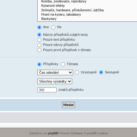
Ano
Ne
Názvy příspěvků a jejich texty
Pouze text příspěvku
Pouze názvy příspěvků
Pouze první příspěvek v tématu
Příspěvky
Témata
Vzestupně
Sestupně
znaků příspěvku
Založeno na
phpBB
® Forum Software © phpBB Limited