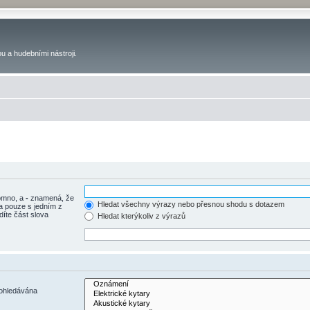
u a hudebními nástroji.
tomno, a
-
znamená, že
Hledat všechny výrazy nebo přesnou shodu s dotazem
a pouze s jedním z
díte část slova
Hledat kterýkoliv z výrazů
rohledávána