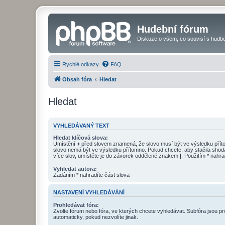
Hudební fórum
Diskuze o všem, co souvisí s hudbo
Rychlé odkazy
FAQ
Obsah fóra
Hledat
Hledat
VYHLEDÁVANÝ TEXT
Hledat klíčová slova:
Umístění
+
před slovem znamená, že slovo musí být ve výsledku pří
slovo nemá být ve výsledku přítomno. Pokud chcete, aby stačila shod
více slov, umístěte je do závorek oddělené znakem
|
. Použitím * nahra
Vyhledat autora:
Zadáním * nahradíte část slova
NASTAVENÍ VYHLEDÁVÁNÍ
Prohledávat fóra:
Zvolte fórum nebo fóra, ve kterých chcete vyhledávat. Subfóra jsou p
automaticky, pokud nezvolíte jinak.