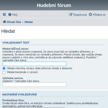
Hudební fórum
FAQ
Registrovat
Přihlásit se
Obsah fóra
Hledat
Hledat
VYHLEDÁVANÝ TEXT
Hledat klíčová slova:
Umístění
+
před slovem znamená, že slovo musí být ve výsledku přítomno, a
-
znamená, že slovo nemá být ve výsledku přítomno. Pokud chcete, aby stačila shoda
pouze s jedním z více slov, umístěte je do závorek oddělené znakem
|
. Použitím *
nahradíte část slova
Hledat všechny výrazy nebo přesnou shodu s dotazem
Hledat kterýkoliv z výrazů
Vyhledat autora:
Zadáním * nahradíte část slova
NASTAVENÍ VYHLEDÁVÁNÍ
Prohledávat fóra:
Zvolte fórum nebo fóra, ve kterých chcete vyhledávat. Subfóra jsou prohledávána
automaticky, pokud nezvolíte jinak.