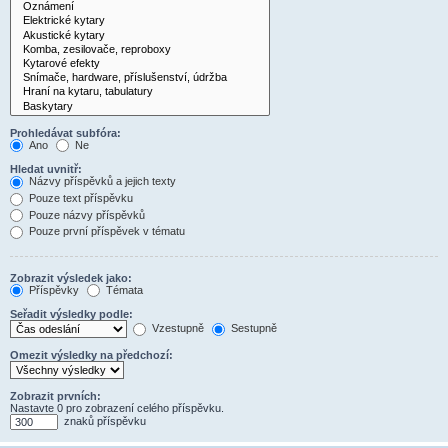
Prohledávat subfóra:
Ano
Ne
Hledat uvnitř:
Názvy příspěvků a jejich texty
Pouze text příspěvku
Pouze názvy příspěvků
Pouze první příspěvek v tématu
Zobrazit výsledek jako:
Příspěvky
Témata
Seřadit výsledky podle:
Vzestupně
Sestupně
Omezit výsledky na předchozí:
Zobrazit prvních:
Nastavte 0 pro zobrazení celého příspěvku.
znaků příspěvku