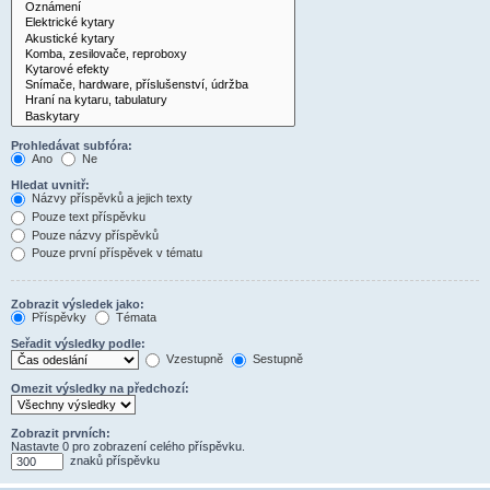
Prohledávat subfóra:
Ano
Ne
Hledat uvnitř:
Názvy příspěvků a jejich texty
Pouze text příspěvku
Pouze názvy příspěvků
Pouze první příspěvek v tématu
Zobrazit výsledek jako:
Příspěvky
Témata
Seřadit výsledky podle:
Vzestupně
Sestupně
Omezit výsledky na předchozí:
Zobrazit prvních:
Nastavte 0 pro zobrazení celého příspěvku.
znaků příspěvku