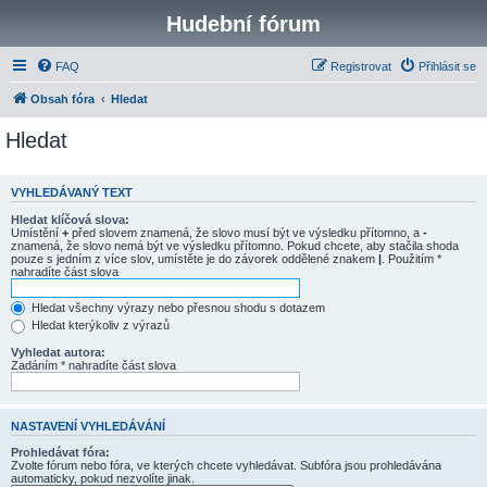
Hudební fórum
FAQ
Registrovat
Přihlásit se
Obsah fóra
Hledat
Hledat
VYHLEDÁVANÝ TEXT
Hledat klíčová slova:
Umístění
+
před slovem znamená, že slovo musí být ve výsledku přítomno, a
-
znamená, že slovo nemá být ve výsledku přítomno. Pokud chcete, aby stačila shoda
pouze s jedním z více slov, umístěte je do závorek oddělené znakem
|
. Použitím *
nahradíte část slova
Hledat všechny výrazy nebo přesnou shodu s dotazem
Hledat kterýkoliv z výrazů
Vyhledat autora:
Zadáním * nahradíte část slova
NASTAVENÍ VYHLEDÁVÁNÍ
Prohledávat fóra:
Zvolte fórum nebo fóra, ve kterých chcete vyhledávat. Subfóra jsou prohledávána
automaticky, pokud nezvolíte jinak.