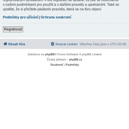
s našimi podmínkami pro použití a s dalšími pravidly a ujednáními. Také se
ujistěte, že si přečtete jakákoliv pravidla, která se na fóru objeví.
Podmínky pro užívání
|
Ochrana soukromí
Registrovat
Obsah fóra
Smazat cookies
Všechny časy jsou v
UTC+01:00
Založeno na
phpBB
® Forum Software © phpBB Limited
Český překlad –
phpBB.cz
Soukromí
|
Podmínky