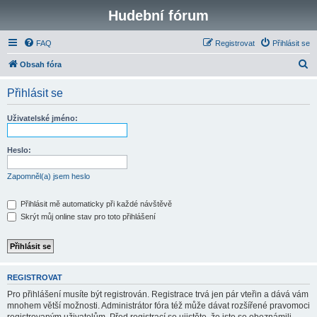
Hudební fórum
FAQ
Registrovat
Přihlásit se
H
Obsah fóra
l
Přihlásit se
e
d
Uživatelské jméno:
a
t
Heslo:
Zapomněl(a) jsem heslo
Přihlásit mě automaticky při každé návštěvě
Skrýt můj online stav pro toto přihlášení
REGISTROVAT
Pro přihlášení musíte být registrován. Registrace trvá jen pár vteřin a dává vám
mnohem větší možnosti. Administrátor fóra též může dávat rozšířené pravomoci
registrovaným uživatelům. Před registrací se ujistěte, že jste se obeznámili