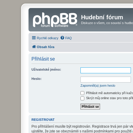
Hudební fórum
Diskuze o všem, co souvisí s hudbo
Rychlé odkazy
FAQ
Obsah fóra
Přihlásit se
Uživatelské jméno:
Heslo:
Zapomněl(a) jsem heslo
Přihlásit mě automaticky při ka
Skrýt můj online stav pro toto při
REGISTROVAT
Pro přihlášení musíte být registrován. Registrace trvá jen pár
ujistěte, že jste se obeznámili s našimi podmínkami pro použití a