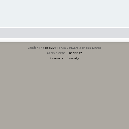
Založeno na
phpBB
® Forum Software © phpBB Limited
Český překlad –
phpBB.cz
Soukromí
|
Podmínky