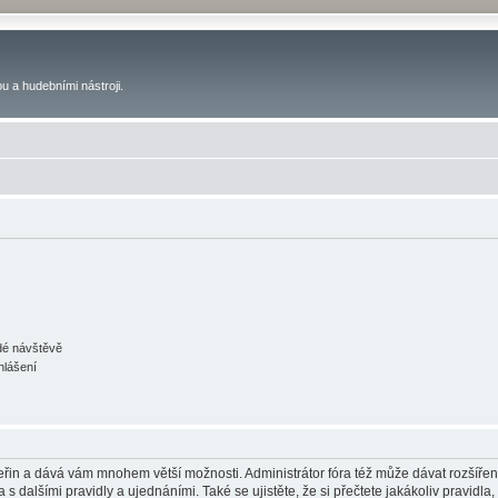
u a hudebními nástroji.
ždé návštěvě
hlášení
 vteřin a dává vám mnohem větší možnosti. Administrátor fóra též může dávat rozšíře
 s dalšími pravidly a ujednáními. Také se ujistěte, že si přečtete jakákoliv pravidla, 