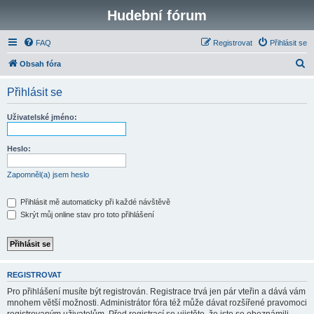
Hudební fórum
FAQ
Registrovat
Přihlásit se
H
Obsah fóra
l
Přihlásit se
e
d
Uživatelské jméno:
a
t
Heslo:
Zapomněl(a) jsem heslo
Přihlásit mě automaticky při každé návštěvě
Skrýt můj online stav pro toto přihlášení
REGISTROVAT
Pro přihlášení musíte být registrován. Registrace trvá jen pár vteřin a dává vám
mnohem větší možnosti. Administrátor fóra též může dávat rozšířené pravomoci
registrovaným uživatelům. Před registrací se ujistěte, že jste se obeznámili