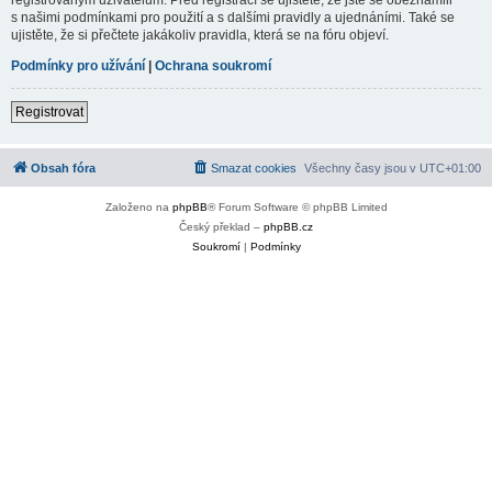
s našimi podmínkami pro použití a s dalšími pravidly a ujednáními. Také se
ujistěte, že si přečtete jakákoliv pravidla, která se na fóru objeví.
Podmínky pro užívání
|
Ochrana soukromí
Registrovat
Obsah fóra
Smazat cookies
Všechny časy jsou v
UTC+01:00
Založeno na
phpBB
® Forum Software © phpBB Limited
Český překlad –
phpBB.cz
Soukromí
|
Podmínky