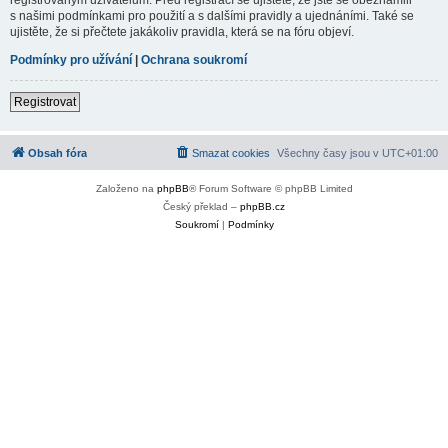
s našimi podmínkami pro použití a s dalšími pravidly a ujednáními. Také se
ujistěte, že si přečtete jakákoliv pravidla, která se na fóru objeví.
Podmínky pro užívání
|
Ochrana soukromí
Registrovat
Obsah fóra
Smazat cookies
Všechny časy jsou v
UTC+01:00
Založeno na
phpBB
® Forum Software © phpBB Limited
Český překlad –
phpBB.cz
Soukromí
|
Podmínky