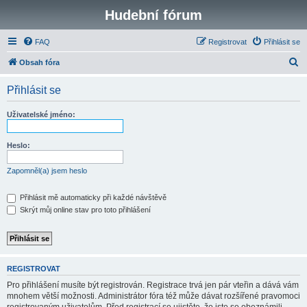
Hudební fórum
FAQ
Registrovat
Přihlásit se
H
Obsah fóra
l
Přihlásit se
e
d
Uživatelské jméno:
a
t
Heslo:
Zapomněl(a) jsem heslo
Přihlásit mě automaticky při každé návštěvě
Skrýt můj online stav pro toto přihlášení
REGISTROVAT
Pro přihlášení musíte být registrován. Registrace trvá jen pár vteřin a dává vám
mnohem větší možnosti. Administrátor fóra též může dávat rozšířené pravomoci
registrovaným uživatelům. Před registrací se ujistěte, že jste se obeznámili