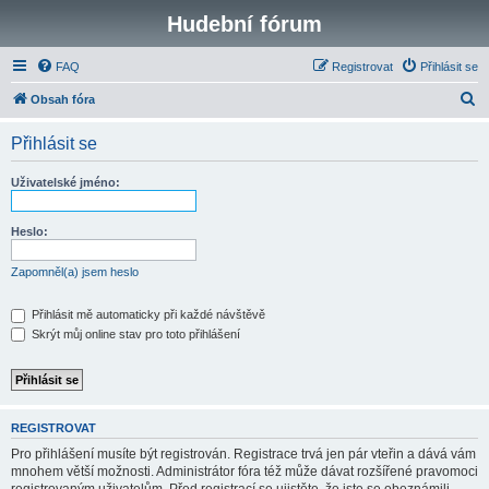
Hudební fórum
FAQ
Registrovat
Přihlásit se
H
Obsah fóra
l
Přihlásit se
e
d
Uživatelské jméno:
a
t
Heslo:
Zapomněl(a) jsem heslo
Přihlásit mě automaticky při každé návštěvě
Skrýt můj online stav pro toto přihlášení
REGISTROVAT
Pro přihlášení musíte být registrován. Registrace trvá jen pár vteřin a dává vám
mnohem větší možnosti. Administrátor fóra též může dávat rozšířené pravomoci
registrovaným uživatelům. Před registrací se ujistěte, že jste se obeznámili