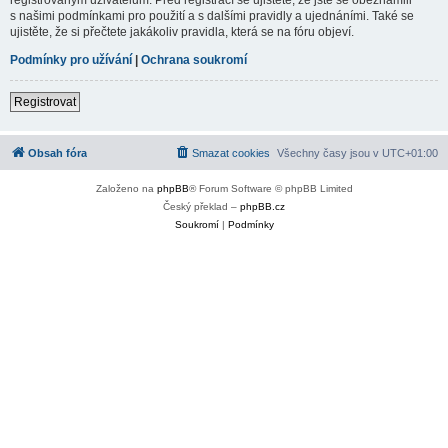
s našimi podmínkami pro použití a s dalšími pravidly a ujednáními. Také se
ujistěte, že si přečtete jakákoliv pravidla, která se na fóru objeví.
Podmínky pro užívání
|
Ochrana soukromí
Registrovat
Obsah fóra
Smazat cookies
Všechny časy jsou v
UTC+01:00
Založeno na
phpBB
® Forum Software © phpBB Limited
Český překlad –
phpBB.cz
Soukromí
|
Podmínky