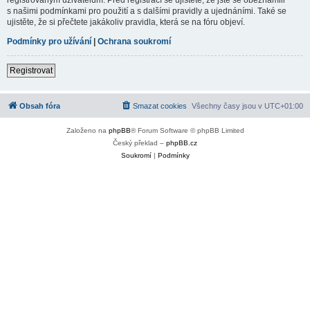
s našimi podmínkami pro použití a s dalšími pravidly a ujednáními. Také se
ujistěte, že si přečtete jakákoliv pravidla, která se na fóru objeví.
Podmínky pro užívání
|
Ochrana soukromí
Registrovat
Obsah fóra
Smazat cookies
Všechny časy jsou v
UTC+01:00
Založeno na
phpBB
® Forum Software © phpBB Limited
Český překlad –
phpBB.cz
Soukromí
|
Podmínky