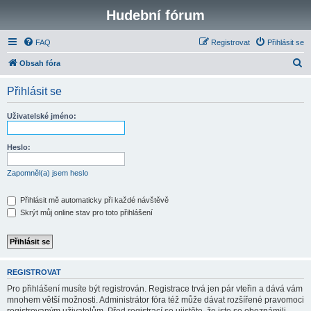
Hudební fórum
FAQ
Registrovat
Přihlásit se
H
Obsah fóra
l
Přihlásit se
e
d
Uživatelské jméno:
a
t
Heslo:
Zapomněl(a) jsem heslo
Přihlásit mě automaticky při každé návštěvě
Skrýt můj online stav pro toto přihlášení
REGISTROVAT
Pro přihlášení musíte být registrován. Registrace trvá jen pár vteřin a dává vám
mnohem větší možnosti. Administrátor fóra též může dávat rozšířené pravomoci
registrovaným uživatelům. Před registrací se ujistěte, že jste se obeznámili