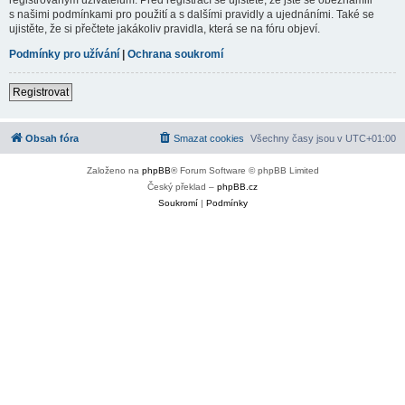
s našimi podmínkami pro použití a s dalšími pravidly a ujednáními. Také se
ujistěte, že si přečtete jakákoliv pravidla, která se na fóru objeví.
Podmínky pro užívání
|
Ochrana soukromí
Registrovat
Obsah fóra
Smazat cookies
Všechny časy jsou v
UTC+01:00
Založeno na
phpBB
® Forum Software © phpBB Limited
Český překlad –
phpBB.cz
Soukromí
|
Podmínky