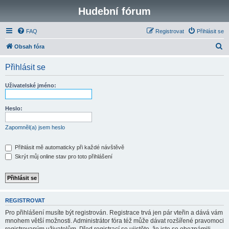
Hudební fórum
FAQ
Registrovat
Přihlásit se
H
Obsah fóra
l
Přihlásit se
e
d
Uživatelské jméno:
a
t
Heslo:
Zapomněl(a) jsem heslo
Přihlásit mě automaticky při každé návštěvě
Skrýt můj online stav pro toto přihlášení
REGISTROVAT
Pro přihlášení musíte být registrován. Registrace trvá jen pár vteřin a dává vám
mnohem větší možnosti. Administrátor fóra též může dávat rozšířené pravomoci
registrovaným uživatelům. Před registrací se ujistěte, že jste se obeznámili